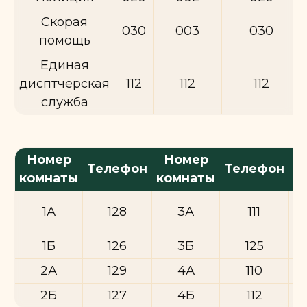
Скорая
030
003
030
помощь
Единая
дисптчерская
112
112
112
служба
Номер
Номер
Телефон
Телефон
комнаты
комнаты
к
1А
128
3А
111
1Б
126
3Б
125
2А
129
4А
110
2Б
127
4Б
112