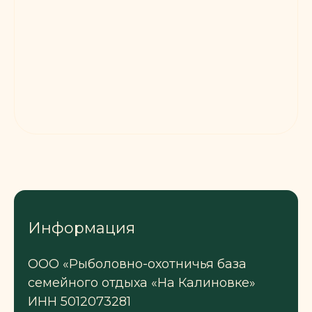
Информация
ООО «Рыболовно-охотничья база
семейного отдыха «На Калиновке»
ИНН 5012073281